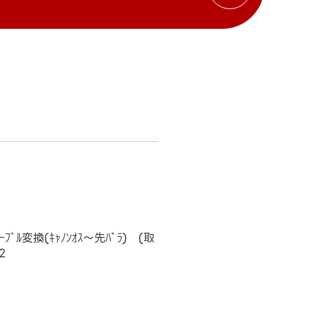
ｰｹｰﾌﾞﾙ変換(ｷｬﾉﾝｵｽ～先ﾊﾞﾗ) (取
2