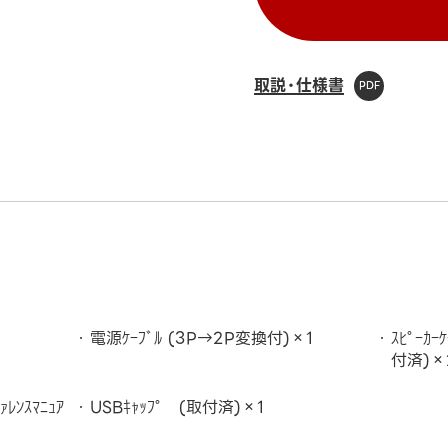
取説・仕様書
電源ｹｰﾌﾞﾙ (3P→2P変換付)×1
ｽﾋﾟｰｶ
付済)×
ﾝｽﾏﾆｭｱ
USBｷｬｯﾌﾟ (取付済)×1