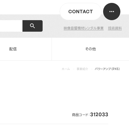
CONTACT
映像音響機材レンタル事業
技術資料
配信
その他
ホーム
事業紹介
パワーアンプ（PX5）
312033
商品コード：