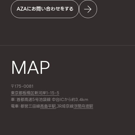
AZAにお問い合わせをする
MAP
〒175-0081
東京都板橋区新河岸1-15-5
車：首都高速5号池袋線 中台ICから約3.4km
電車：都営三田線
高島平駅
,JR埼京線
浮間舟渡駅