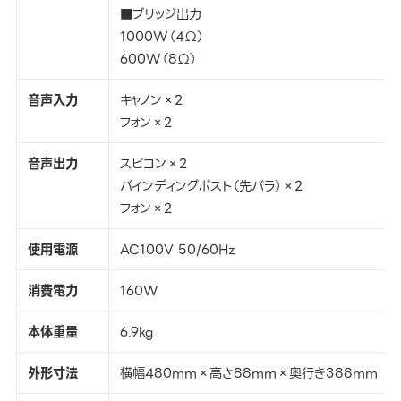
■ブリッジ出力
1000W（4Ω）
600W（8Ω）
音声入力
キャノン×2
フォン×2
音声出力
スピコン×2
バインディングポスト（先バラ）×2
フォン×2
使用電源
AC100V 50/60Hz
消費電力
160W
本体重量
6.9kg
外形寸法
横幅480mm×高さ88mm×奥行き388mm