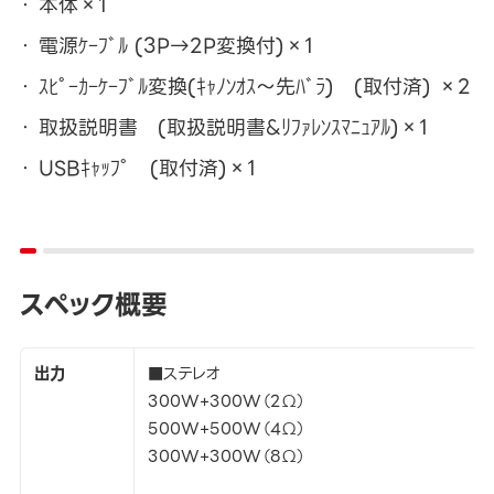
本体×1
電源ｹｰﾌﾞﾙ (3P→2P変換付)×1
ｽﾋﾟｰｶｰｹｰﾌﾞﾙ変換(ｷｬﾉﾝｵｽ～先ﾊﾞﾗ) (取付済) ×2
取扱説明書 (取扱説明書&ﾘﾌｧﾚﾝｽﾏﾆｭｱﾙ)×1
USBｷｬｯﾌﾟ (取付済)×1
スペック概要
出力
■ステレオ
300W+300W（2Ω）
500W+500W（4Ω）
300W+300W（8Ω）