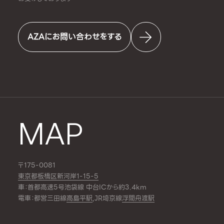
AZAにお問い合わせをする
MAP
〒175-0081
東京都板橋区新河岸1-15-5
車：首都高速5号池袋線 中台ICから約3.4km
電車：都営三田線
高島平駅
,JR埼京線
浮間舟渡駅