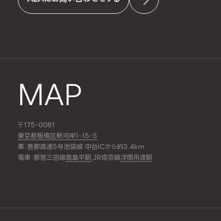
MAP
〒175-0081
東京都板橋区新河岸1-15-5
車：首都高速5号池袋線 中台ICから約3.4km
電車：都営三田線
高島平駅
,JR埼京線
浮間舟渡駅