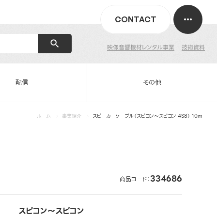
CONTACT
映像音響機材レンタル事業
技術資料
配信
その他
ホーム
事業紹介
スピーカーケーブル（スピコン～スピコン 4S8） 10m
334686
商品コード：
スピコン～スピコン