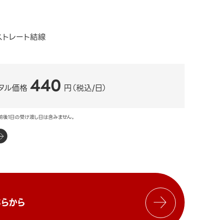
 ストレート結線
440
タル価格
円（税込/日）
前後1日の受け渡し日は含みません。
らから