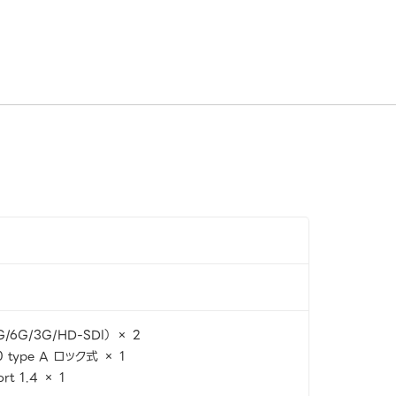
/6G/3G/HD-SDI） × 2
0 type A ロック式 × 1
ort 1.4 × 1