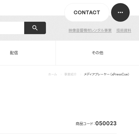
CONTACT
映像音響機材レンタル事業
技術資料
配信
その他
ホーム
事業紹介
メディアプレーヤー（xPressCue）
050023
商品コード：