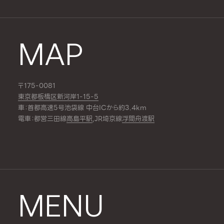
MAP
〒175-0081
東京都板橋区新河岸1-15-5
車：首都高速5号池袋線 中台ICから約3.4km
電車：都営三田線
高島平駅
,JR埼京線
浮間舟渡駅
MENU