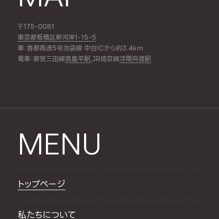
〒175-0081
東京都板橋区新河岸1-15-5
車：首都高速5号池袋線 中台ICから約3.4km
電車：都営三田線
高島平駅
,JR埼京線
浮間舟渡駅
MENU
トップページ
私たちについて