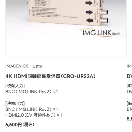
IMAGENICS
IM
伝送器
4K HDMI同軸延長受信器（CRO-URS2A）
D
[映像入力]
[
BNC（IMG.LINK Rev2）×1
D
[映像出力]
[
BNC（IMG.LINK Rev2）×1
B
HDMI2.0（DVI互換性あり）×1
5
6,600円（税込）