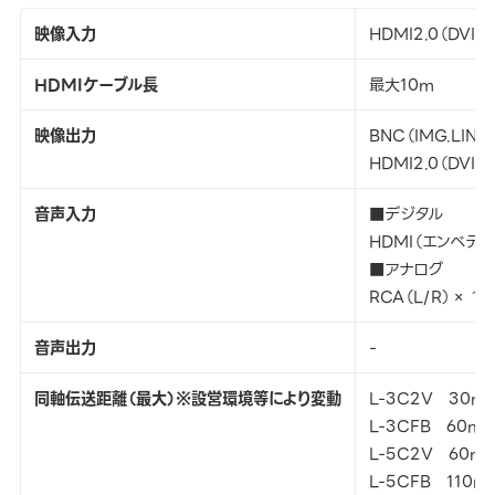
映像入力
HDMI2.0（DVI
HDMIケーブル長
最大10m
映像出力
BNC（IMG.LINK
HDMI2.0（DVI
音声入力
■デジタル
HDMI（エンベデ
■アナログ
RCA（L/R）× 1
音声出力
-
同軸伝送距離（最大）※設営環境等により変動
L-3C2V 30m
L-3CFB 60m
L-5C2V 60m
L-5CFB 110m