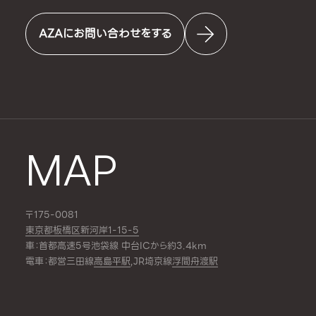
AZAにお問い合わせをする
MAP
〒175-0081
東京都板橋区新河岸1-15-5
車：首都高速5号池袋線 中台ICから約3.4km
電車：都営三田線
高島平駅
,JR埼京線
浮間舟渡駅