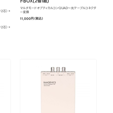
トBOX(2個1組)
マルチモードオプティカルコンQUAD～光ケーブルコネクタ
ド2芯）×
ー変換
11,000円（税込）
ド2芯）×