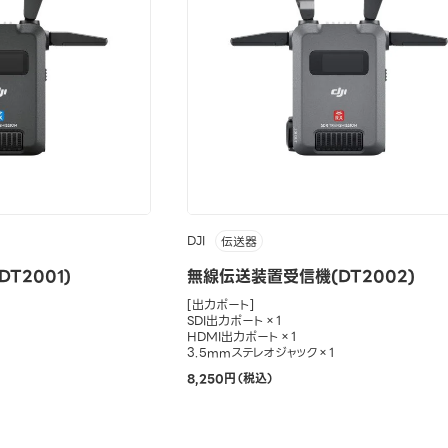
DJI
伝送器
T2001)
無線伝送装置受信機(DT2002)
[出力ポート]
SDI出力ポート×1
HDMI出力ポート×1
3.5mmステレオジャック×1
8,250円（税込）