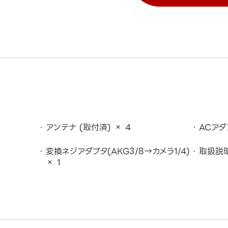
アンテナ (取付済) × 4
ACアダ
変換ネジアダプタ(AKG3/8→カメラ1/4)
取扱説明
× 1