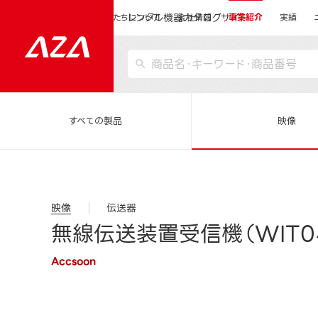
レンタル機器カタログサイト
運営会社サイトトップ
私たちについて
会社情報
事業紹介
実績
すべての製品
映像
映像
伝送器
無線伝送装置受信機（WIT04
Accsoon