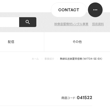
CONTACT
映像音響機材レンタル事業
技術資料
配信
その他
ホーム
事業紹介
無線伝送装置受信機（WIT04-SE-RX）
041522
商品コード：