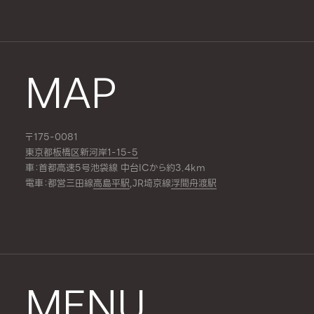
MAP
〒175-0081
東京都板橋区新河岸1-15-5
車：首都高速5号池袋線 中台ICから約3.4km
電車：都営三田線
高島平駅
,JR埼京線
浮間舟渡駅
MENU