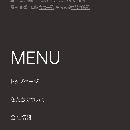
車：首都高速5号池袋線 中台ICから約3.4km
電車：都営三田線
高島平駅
,JR埼京線
浮間舟渡駅
MENU
トップページ
私たちについて
会社情報