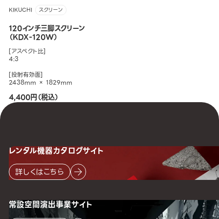
KIKUCHI
スクリーン
120インチ三脚スクリーン
（KDX-120W）
[アスペクト比]
4:3
[投射有効面]
2438mm × 1829mm
4,400円（税込）
レンタル機器
カタログサイト
詳しくはこちら
常設空間
演出事業サイト