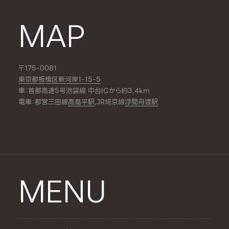
MAP
〒175-0081
東京都板橋区新河岸1-15-5
車：首都高速5号池袋線 中台ICから約3.4km
電車：都営三田線
高島平駅
,JR埼京線
浮間舟渡駅
MENU