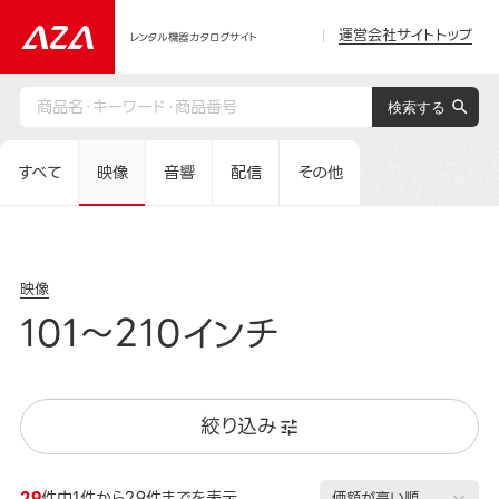
運営会社サイトトップ
レンタル機器カタログサイト
すべて
映像
音響
配信
その他
映像
101～210インチ
絞り込み
29
件中1件から29件までを表示