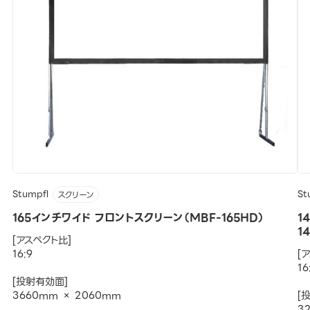
Stumpfl
St
スクリーン
165インチワイド フロントスクリーン（MBF-165HD）
1
1
[アスペクト比]
16:9
[
16
[投射有効面]
3660mm × 2060mm
[
3