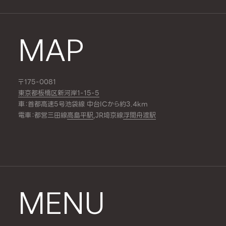
MAP
〒175-0081
東京都板橋区新河岸1-15-5
車：首都高速5号池袋線 中台ICから約3.4km
電車：都営三田線
高島平駅
,JR埼京線
浮間舟渡駅
MENU