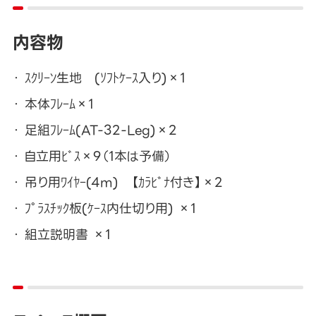
内容物
ｽｸﾘｰﾝ生地 (ｿﾌﾄｹｰｽ入り)×1
本体ﾌﾚｰﾑ×1
足組ﾌﾚｰﾑ(AT-32-Leg)×2
自立用ﾋﾞｽ×9（1本は予備）
吊り用ﾜｲﾔｰ(4m) 【ｶﾗﾋﾞﾅ付き】×2
ﾌﾟﾗｽﾁｯｸ板(ｹｰｽ内仕切り用) ×1
組立説明書 ×1