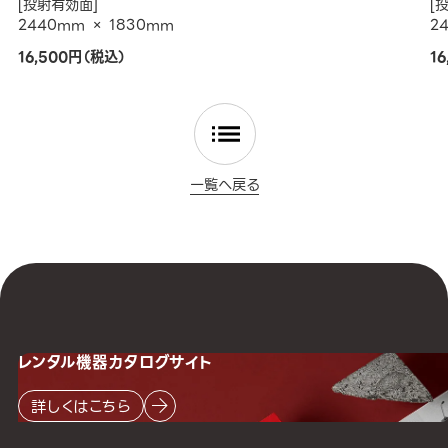
[投射有効面]
[
2440mm × 1830mm
2
16,500円（税込）
1
一覧へ戻る
レンタル機器
カタログサイト
詳しくはこちら