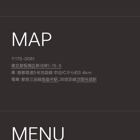
MAP
〒175-0081
東京都板橋区新河岸1-15-5
車：首都高速5号池袋線 中台ICから約3.4km
電車：都営三田線
高島平駅
,JR埼京線
浮間舟渡駅
MENU