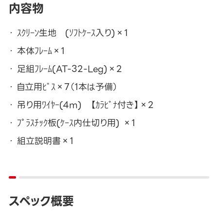
内容物
ｽｸﾘｰﾝ生地 (ｿﾌﾄｹｰｽ入り)×1
本体ﾌﾚｰﾑ×1
足組ﾌﾚｰﾑ(AT-32-Leg)×2
自立用ﾋﾞｽ×7（1本は予備）
吊り用ﾜｲﾔｰ(4m) 【ｶﾗﾋﾞﾅ付き】×2
ﾌﾟﾗｽﾁｯｸ板(ｹｰｽ内仕切り用) ×1
組立説明書×1
スペック概要