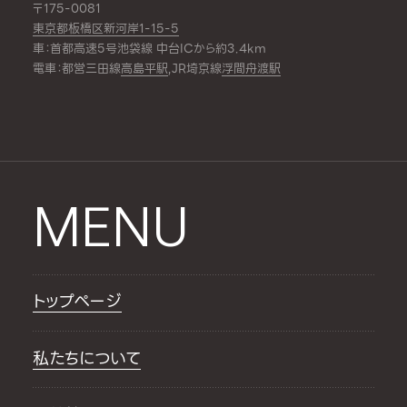
〒175-0081
東京都板橋区新河岸1-15-5
車：首都高速5号池袋線 中台ICから約3.4km
電車：都営三田線
高島平駅
,JR埼京線
浮間舟渡駅
MENU
トップページ
私たちについて