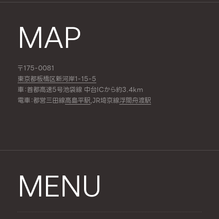
MAP
〒175-0081
東京都板橋区新河岸1-15-5
車：首都高速5号池袋線 中台ICから約3.4km
電車：都営三田線
高島平駅
,JR埼京線
浮間舟渡駅
MENU