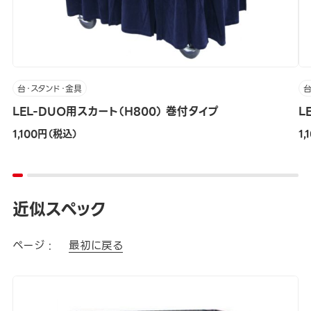
台・スタンド・金具
台
LEL-DUO用スカート（H800） 巻付タイプ
L
1,100円（税込）
1
近似スペック
ページ :
最初に戻る