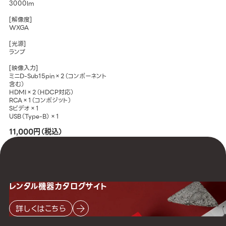
3000lm
[解像度]
WXGA
[光源]
ランプ
[映像入力]
ミニD-Sub15pin×2（コンポーネント
含む）
HDMI×2（HDCP対応）
RCA×1（コンポジット）
Sビデオ×1
USB（Type-B）×1
11,000円（税込）
レンタル機器
カタログサイト
詳しくはこちら