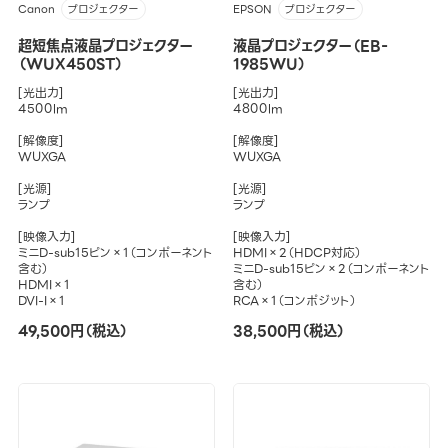
Canon
EPSON
プロジェクター
プロジェクター
超短焦点液晶プロジェクター
液晶プロジェクター（EB-
（WUX450ST）
1985WU）
[光出力]
[光出力]
4500lm
4800lm
[解像度]
[解像度]
WUXGA
WUXGA
[光源]
[光源]
ランプ
ランプ
[映像入力]
[映像入力]
ミニD-sub15ピン×1（コンポーネント
HDMI×2（HDCP対応）
含む）
ミニD-sub15ピン×2（コンポーネント
HDMI×1
含む）
DVI-I×1
RCA×1（コンポジット）
49,500円（税込）
38,500円（税込）