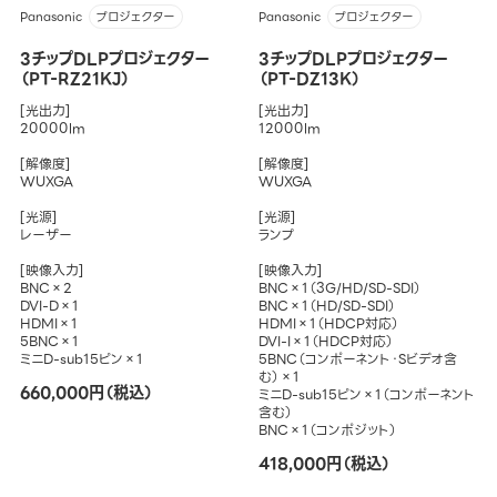
Panasonic
Panasonic
プロジェクター
プロジェクター
3チップDLPプロジェクター
3チップDLPプロジェクター
（PT-RZ21KJ）
（PT-DZ13K）
[光出力]
[光出力]
20000lm
12000lm
[解像度]
[解像度]
WUXGA
WUXGA
[光源]
[光源]
レーザー
ランプ
[映像入力]
[映像入力]
BNC×2
BNC×1（3G/HD/SD-SDI）
DVI-D×1
BNC×1（HD/SD-SDI）
HDMI×1
HDMI×1（HDCP対応）
5BNC×1
DVI-I×1（HDCP対応）
ミニD-sub15ピン×1
5BNC（コンポーネント・Sビデオ含
む）×1
660,000円（税込）
ミニD-sub15ピン×1（コンポーネント
含む）
BNC×1（コンポジット）
418,000円（税込）