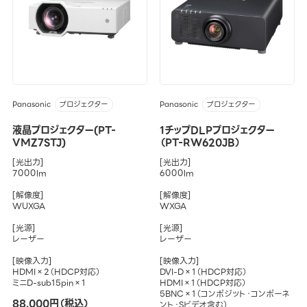
Panasonic
Panasonic
プロジェクター
プロジェクター
液晶プロジェクター(PT-
1チップDLPプロジェクター
VMZ7STJ)
（PT-RW620JB）
[光出力]
[光出力]
7000lm
6000lm
[解像度]
[解像度]
WUXGA
WXGA
[光源]
[光源]
レーザー
レーザー
[映像入力]
[映像入力]
HDMI×2（HDCP対応）
DVI-D×1（HDCP対応）
ミニD-sub15pin×1
HDMI×1（HDCP対応）
5BNC×1（コンポジット・コンポーネ
88,000円（税込）
ント・Sビデオ含む）