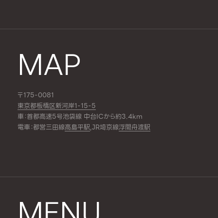
MAP
〒175-0081
東京都板橋区新河岸1-15-5
車：首都高速5号池袋線 中台ICから約3.4km
電車：都営三田線
高島平駅
,JR埼京線
浮間舟渡駅
MENU