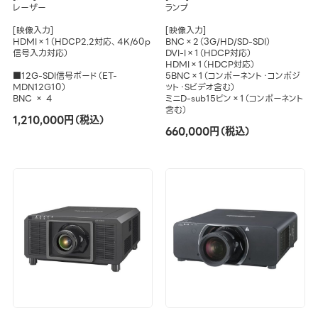
レーザー
ランプ
[映像入力]
[映像入力]
HDMI×1（HDCP2.2対応、4K/60p
BNC×2（3G/HD/SD-SDI）
信号入力対応）
DVI-I×1（HDCP対応）
HDMI×1（HDCP対応）
■12G-SDI信号ボード（ET-
5BNC×1（コンポーネント・コンポジ
MDN12G10）
ット・Sビデオ含む）
BNC × 4
ミニD-sub15ピン×1（コンポーネント
含む）
1,210,000円（税込）
660,000円（税込）