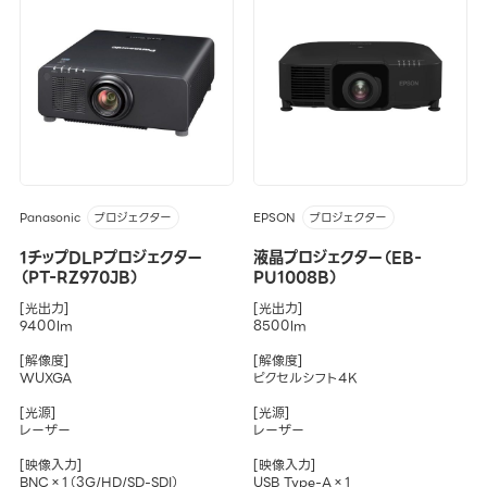
Panasonic
EPSON
プロジェクター
プロジェクター
1チップDLPプロジェクター
液晶プロジェクター（EB-
（PT-RZ970JB）
PU1008B）
[光出力]
[光出力]
9400lm
8500lm
[解像度]
[解像度]
WUXGA
ピクセルシフト4K
[光源]
[光源]
レーザー
レーザー
[映像入力]
[映像入力]
BNC×1（3G/HD/SD-SDI）
USB Type-A×1