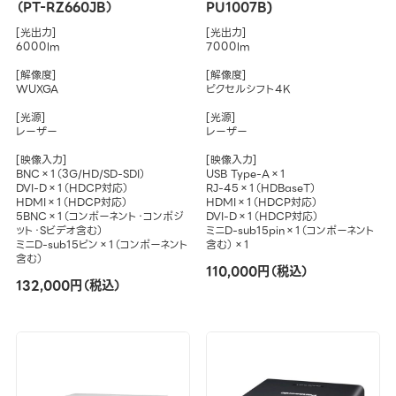
（PT-RZ660JB）
PU1007B)
[光出力]
[光出力]
6000lm
7000lm
[解像度]
[解像度]
WUXGA
ピクセルシフト4K
[光源]
[光源]
レーザー
レーザー
[映像入力]
[映像入力]
BNC×1（3G/HD/SD-SDI）
USB Type-A×1
DVI-D×1（HDCP対応）
RJ-45×1（HDBaseT）
HDMI×1（HDCP対応）
HDMI×1（HDCP対応）
5BNC×1（コンポーネント・コンポジ
DVI-D×1（HDCP対応）
ット・Sビデオ含む）
ミニD-sub15pin×1（コンポーネント
ミニD-sub15ピン×1（コンポーネント
含む）×1
含む）
110,000円（税込）
132,000円（税込）