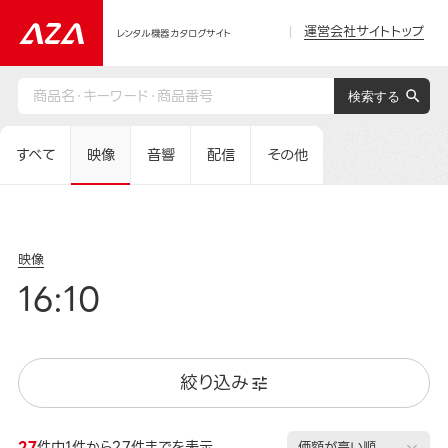
運営会社サイトトップ
レンタル機器カタログサイト
すべて
映像
音響
配信
その他
映像
16:10
絞り込み
27
件中1件から27件までを表示