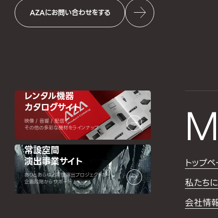
AZAにお問い合わせをする
レンタル機器
カタログサイト
M
映像 / 音響 / 配信 /
その他の多彩な機材をラインナップ
常設空間
演出事業サイト
トップペ
ありとあらゆる空間演出プロジェクトを
私たちに
企画段階からサポート
会社情