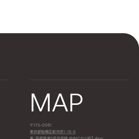
MAP
〒175-0081
東京都板橋区新河岸1-15-5
車：首都高速5号池袋線 中台ICから約3.4km