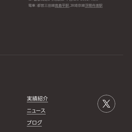
電車：都営三田線
高島平駅
,JR埼京線
浮間舟渡駅
実績紹介
ニュース
ブログ