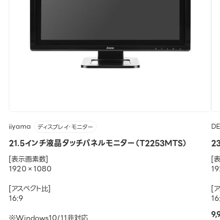
iiyama
DE
ディスプレイ・モニター
21.5インチ液晶タッチパネルモニター（T2253MTS）
2
[表示画素数]
[
1920×1080
1
[アスペクト比]
[
16:9
16
9
※Windows10/11非対応