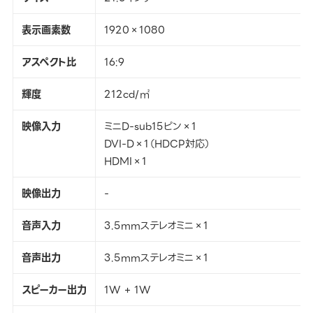
表示画素数
1920×1080
アスペクト比
16:9
輝度
212cd/㎡
映像入力
ミニD-sub15ピン×1
DVI-D×1（HDCP対応）
HDMI×1
映像出力
-
音声入力
3.5mmステレオミニ×1
音声出力
3.5mmステレオミニ×1
スピーカー出力
1W + 1W