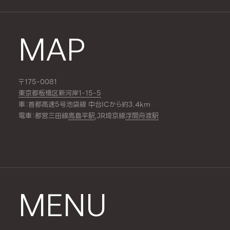
MAP
〒175-0081
東京都板橋区新河岸1-15-5
車：首都高速5号池袋線 中台ICから約3.4km
電車：都営三田線
高島平駅
,JR埼京線
浮間舟渡駅
MENU