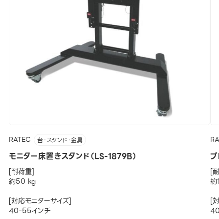
RATEC
R
台・スタンド・金具
モニター床置きスタンド（LS-1879B）
プ
[耐荷重]
[
約50 kg
約1
[対応モニターサイズ]
[
40-55インチ
4