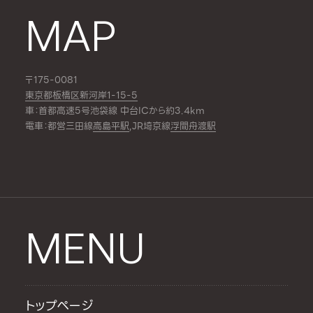
MAP
〒175-0081
東京都板橋区新河岸1-15-5
車：首都高速5号池袋線 中台ICから約3.4km
電車：都営三田線
高島平駅
,JR埼京線
浮間舟渡駅
MENU
トップページ