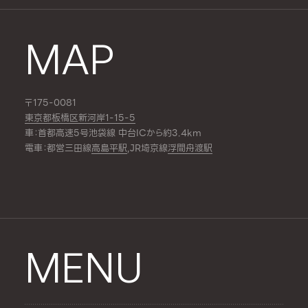
MAP
〒175-0081
東京都板橋区新河岸1-15-5
車：首都高速5号池袋線 中台ICから約3.4km
電車：都営三田線
高島平駅
,JR埼京線
浮間舟渡駅
MENU