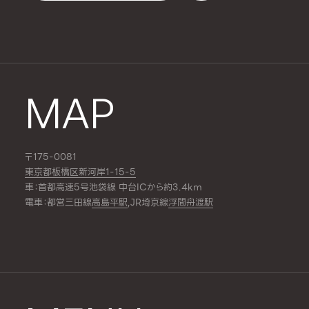
MAP
〒175-0081
東京都板橋区新河岸1-15-5
車：首都高速5号池袋線 中台ICから約3.4km
電車：都営三田線
高島平駅
,JR埼京線
浮間舟渡駅