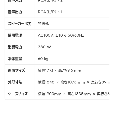
音声入力
RCA（L/R）×2
音声出力
RCA（L/R）×1
スピーカー出力
非搭載
使用電源
AC100V, ±10％ 50/60Hz
消費電力
380 W
本体重量
60 kg
画面サイズ
横幅177.1× 高さ99.6 mm
外形寸法
横幅1848 × 高さ1073 mm × 奥行き89mm
ケースサイズ
横幅1900mm × 高さ1335mm × 奥行き62