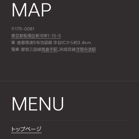
MAP
〒175-0081
東京都板橋区新河岸1-15-5
車：首都高速5号池袋線 中台ICから約3.4km
電車：都営三田線
高島平駅
,JR埼京線
浮間舟渡駅
MENU
トップページ