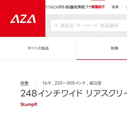
レンタル機器カタログサイト
運営会社サイトトップ
私たちについて
会社情報
事業紹介
実績
すべての製品
映像
映像
16:9
220～300インチ
組立型
248インチワイド リアスクリー
Stumpfl