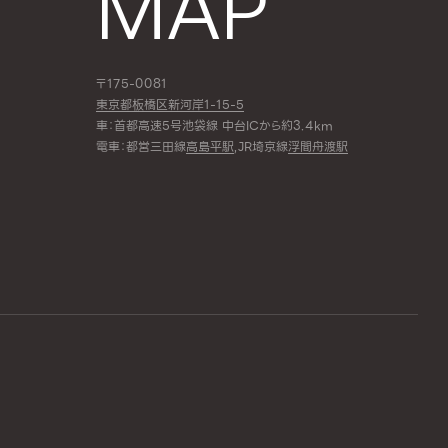
MAP
〒175-0081
東京都板橋区新河岸1-15-5
車：首都高速5号池袋線 中台ICから約3.4km
電車：都営三田線
高島平駅
,JR埼京線
浮間舟渡駅