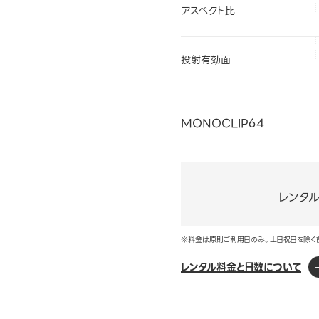
アスペクト比
投射有効面
MONOCLIP64
レンタ
※料金は原則ご利用日のみ。土日祝日を除く
レンタル料金と日数について