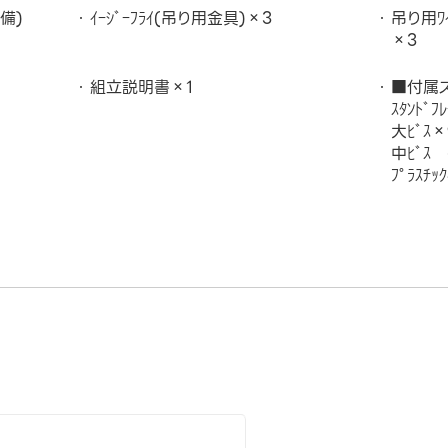
予備)
ｲｰｼﾞｰﾌﾗｲ(吊り用金具)×3
吊り用ﾜｲ
×3
組立説明書×1
■付属ス
ｽﾀﾝﾄﾞﾌ
大ﾋﾞｽ
中ﾋﾞｽ 
ﾌﾟﾗｽﾁ