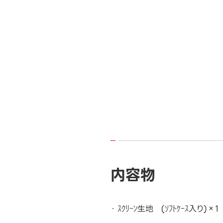
内容物
ｽｸﾘｰﾝ生地 (ｿﾌﾄｹｰｽ入り)×1