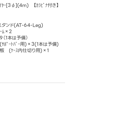
ﾔｰ[3φ](4m) 【ｶﾗﾋﾞﾅ付き】
タンド(AT-64-Leg)
ﾚｰﾑ×2
×9（1本は予備）
(ｻﾎﾟｰﾄﾊﾞｰ用)×3(1本は予備)
ｯｸ板 (ｹｰｽ内仕切り用)×1