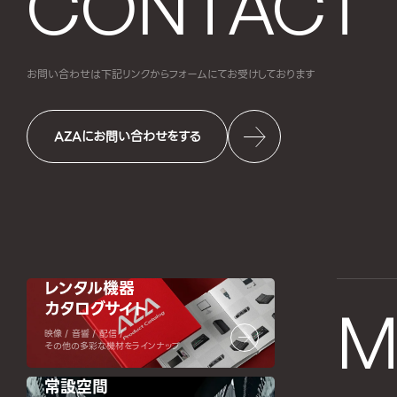
CONTACT
お問い合わせは下記リンクからフォームにて
お受けしております
AZAにお問い合わせをする
レンタル機器
カタログサイト
M
映像 / 音響 / 配信 /
その他の多彩な機材をラインナップ
常設空間