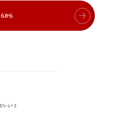
らから
ﾌﾚｰﾑ×2