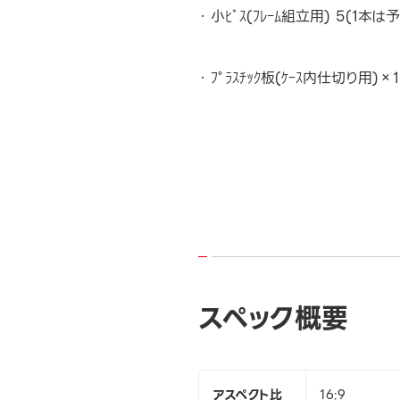
小ﾋﾞｽ(ﾌﾚｰﾑ組立用) 5(1本は
ﾌﾟﾗｽﾁｯｸ板(ｹｰｽ内仕切り用)×1
スペック概要
アスペクト比
16:9