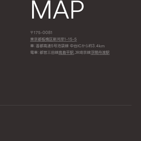
MAP
〒175-0081
東京都板橋区新河岸1-15-5
車：首都高速5号池袋線 中台ICから約3.4km
電車：都営三田線
高島平駅
,JR埼京線
浮間舟渡駅