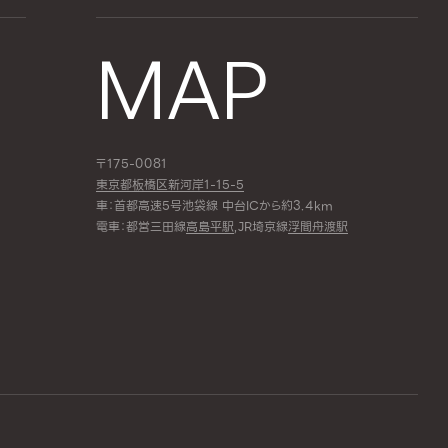
MAP
〒175-0081
東京都板橋区新河岸1-15-5
車：首都高速5号池袋線 中台ICから約3.4km
電車：都営三田線
高島平駅
,JR埼京線
浮間舟渡駅