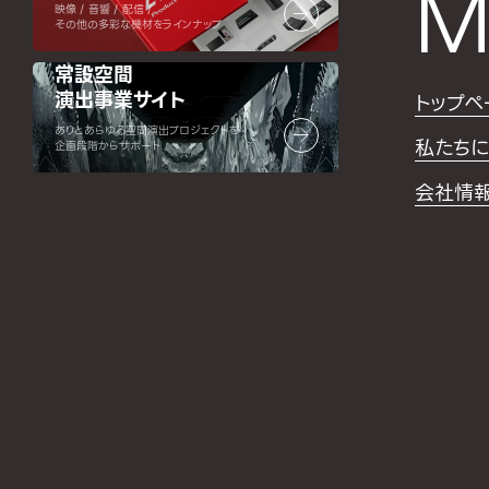
M
映像 / 音響 / 配信 /
その他の多彩な機材をラインナップ
常設空間
演出事業サイト
トップペ
ありとあらゆる空間演出プロジェクトを
私たちに
企画段階からサポート
会社情