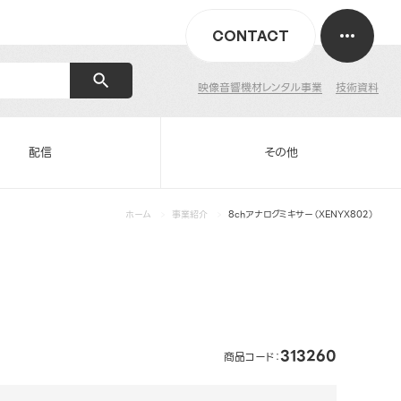
CONTACT
映像音響機材レンタル事業
技術資料
配信
その他
ホーム
事業紹介
8chアナログミキサー（XENYX802）
313260
商品コード：