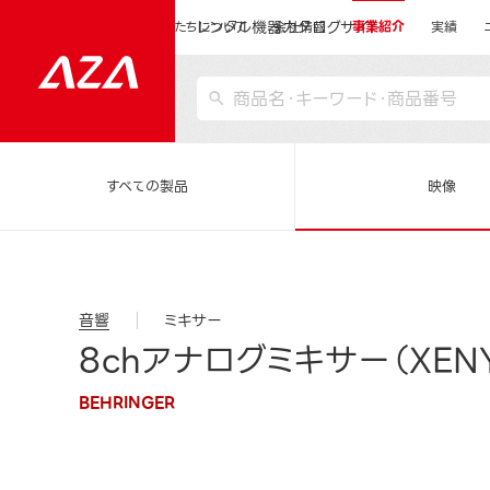
レンタル機器カタログサイト
運営会社サイトトップ
私たちについて
会社情報
事業紹介
実績
すべての製品
映像
音響
ミキサー
8chアナログミキサー（XENY
BEHRINGER