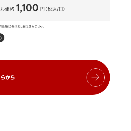
1,100
タル価格
円（税込/日）
前後1日の受け渡し日は含みません。
らから