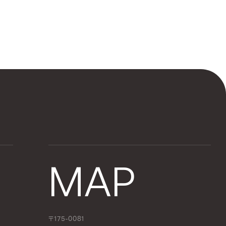
MAP
〒175-0081