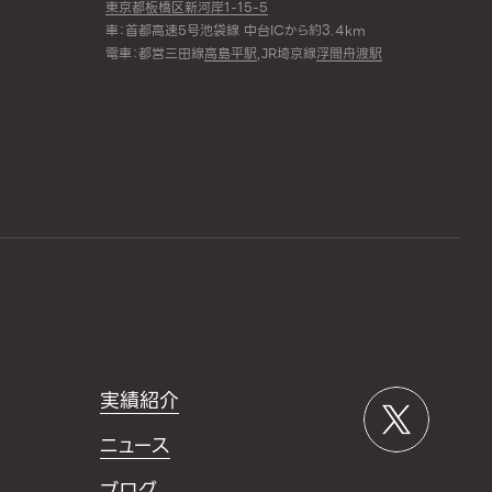
東京都板橋区新河岸1-15-5
車：首都高速5号池袋線 中台ICから約3.4km
電車：都営三田線
高島平駅
,JR埼京線
浮間舟渡駅
実績紹介
ニュース
ブログ