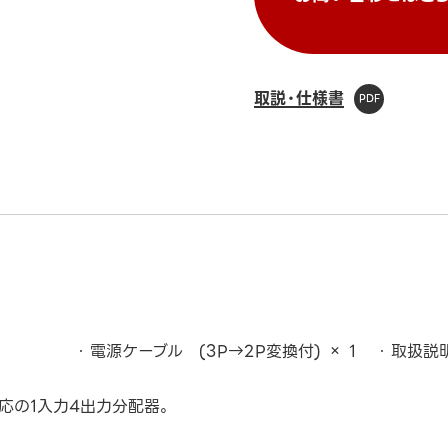
取説・仕様書
電源ケーブル (3P→2P変換付) × 1
取扱説明
:4対応の1入力4出力分配器。