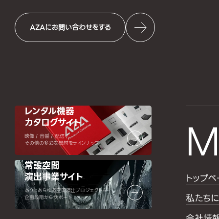
AZAにお問い合わせをする
レンタル機器
カタログサイト
M
映像 / 音響 / 配信 /
その他の多彩な機材をラインナップ
常設空間
演出事業サイト
トップペ
ありとあらゆる空間演出プロジェクトを
私たちに
企画段階からサポート
会社情