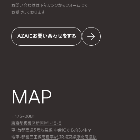
お問い合わせは下記リンクからフォームにて
お受けしております
AZAにお問い合わせをする
MAP
〒175-0081
東京都板橋区新河岸1-15-5
車：首都高速5号池袋線 中台ICから約3.4km
電車：都営三田線
高島平駅
,JR埼京線
浮間舟渡駅