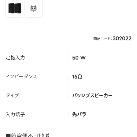
302022
商品コード：
定格入力
50 W
インピーダンス
16Ω
タイプ
パッシブスピーカー
入力端子
先バラ
■航空便不可地域