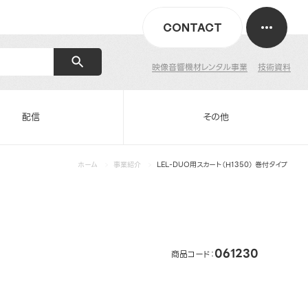
CONTACT
映像音響機材レンタル事業
技術資料
配信
その他
ホーム
事業紹介
LEL-DUO用スカート（H1350） 巻付タイプ
061230
商品コード：