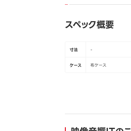
スペック概要
寸法
-
ケース
布ケース