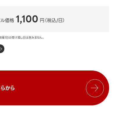
1,100
タル価格
円（税込/日）
前後1日の受け渡し日は含みません。
らから