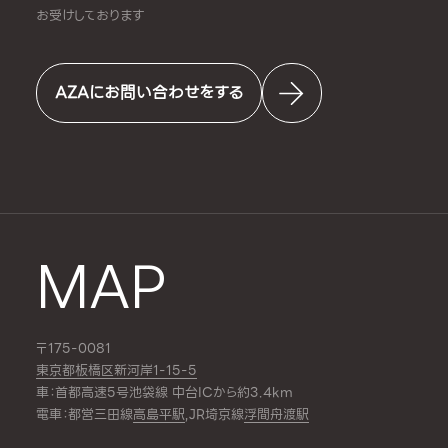
お受けしております
AZAにお問い合わせをする
MAP
〒175-0081
東京都板橋区新河岸1-15-5
車：首都高速5号池袋線 中台ICから約3.4km
電車：都営三田線
高島平駅
,JR埼京線
浮間舟渡駅