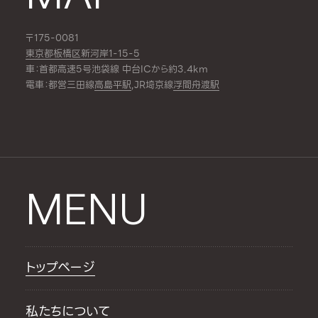
〒175-0081
東京都板橋区新河岸1-15-5
車：首都高速5号池袋線 中台ICから約3.4km
電車：都営三田線
高島平駅
,JR埼京線
浮間舟渡駅
MENU
トップページ
私たちについて