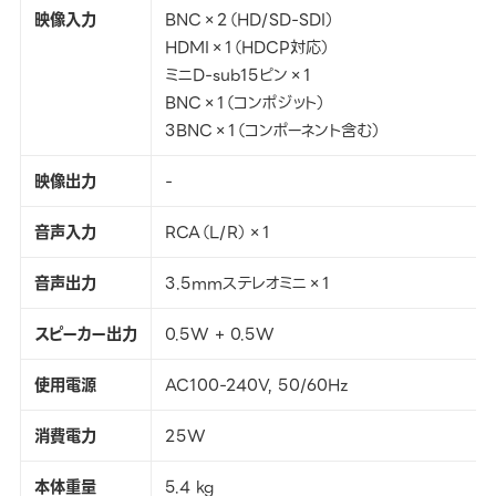
映像入力
BNC×2（HD/SD-SDI）
HDMI×1（HDCP対応）
ミニD-sub15ピン×1
BNC×1（コンポジット）
3BNC×1（コンポーネント含む）
映像出力
-
音声入力
RCA（L/R）×1
音声出力
3.5mmステレオミニ×1
スピーカー出力
0.5W + 0.5W
使用電源
AC100-240V, 50/60Hz
消費電力
25W
本体重量
5.4 kg