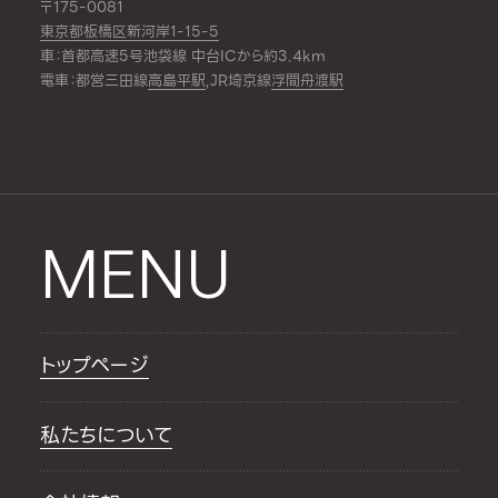
〒175-0081
東京都板橋区新河岸1-15-5
車：首都高速5号池袋線 中台ICから約3.4km
電車：都営三田線
高島平駅
,JR埼京線
浮間舟渡駅
MENU
トップページ
私たちについて