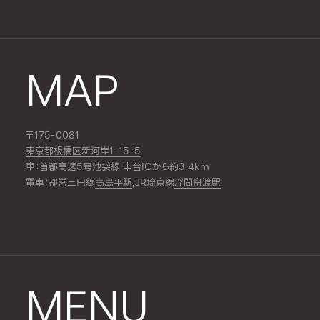
MAP
〒175-0081
東京都板橋区新河岸1-15-5
車：首都高速5号池袋線 中台ICから約3.4km
電車：都営三田線
高島平駅
,JR埼京線
浮間舟渡駅
MENU