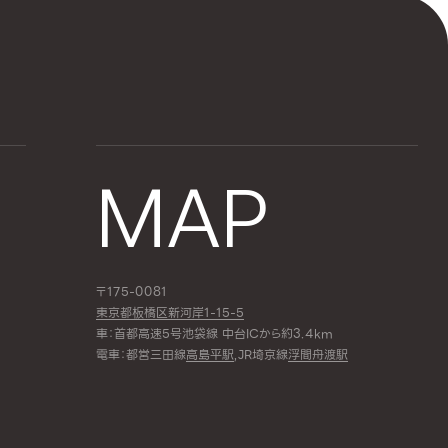
MAP
〒175-0081
東京都板橋区新河岸1-15-5
車：首都高速5号池袋線 中台ICから約3.4km
電車：都営三田線
高島平駅
,JR埼京線
浮間舟渡駅