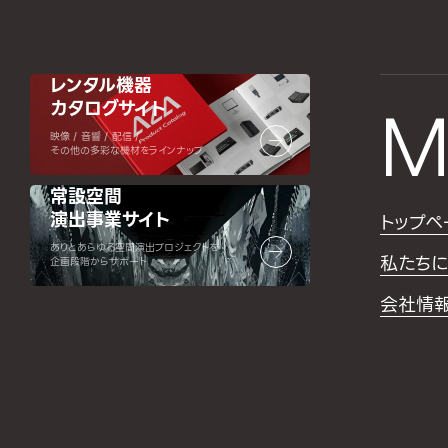
レンタル機器
カタログサイト
M
映像 / 音響 / 配信 /
その他の多彩な機材をラインナップ
常設空間
演出事業サイト
トップペ
ありとあらゆる空間演出プロジェクトを
私たちに
企画段階からサポート
会社情