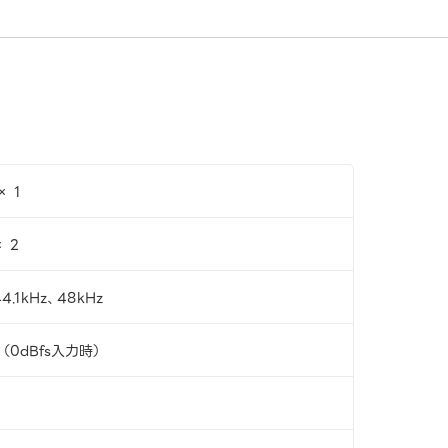
× 1
 2
4.1kHz、48kHz
V （0dBfs入力時）