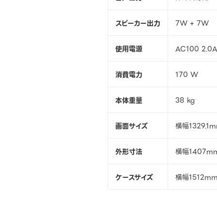
スピーカー出力
7W + 7W
使用電源
AC100 2.0A
消費電力
170 W
本体重量
38 kg
画面サイズ
横幅1329.1
外形寸法
横幅1407m
ケースサイズ
横幅1512m