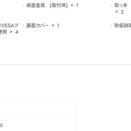
背面金具 (取付済) × 1
取っ手
× 2
VESAプ
画面カバー × 1
取扱説明
用 × 4
80