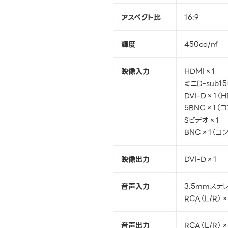
アスペクト比
16:9
輝度
450cd/㎡
映像入力
HDMI×1
ミニD-sub1
DVI-D×1（
5BNC×1（
Sビデオ×1
BNC×1（コ
映像出力
DVI-D×1
音声入力
3.5mmステ
RCA（L/R）
音声出力
RCA（L/R）×