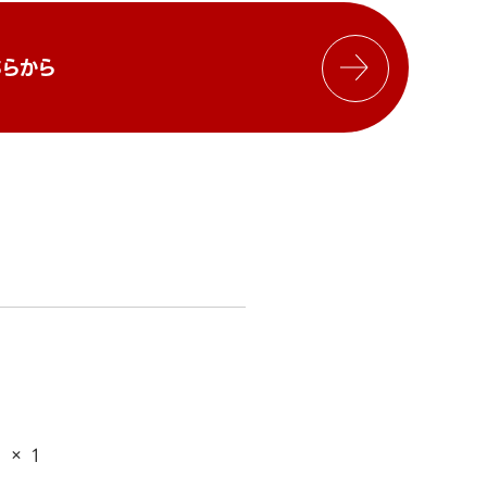
らから
 × 1