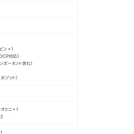
5ピン×1
HDCP対応）
コンポーネント含む）
ンポジット）
レオミニ×1
×2
1