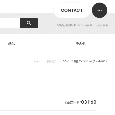
CONTACT
映像音響機材レンタル事業
技術資料
配信
その他
ホーム
事業紹介
60インチ液晶ディスプレイ（PN-E602）
031160
商品コード：