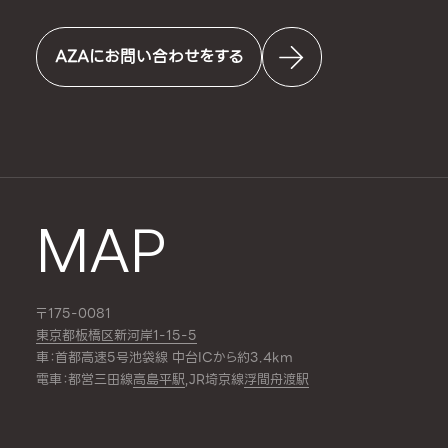
AZAにお問い合わせをする
MAP
〒175-0081
東京都板橋区新河岸1-15-5
車：首都高速5号池袋線 中台ICから約3.4km
電車：都営三田線
高島平駅
,JR埼京線
浮間舟渡駅