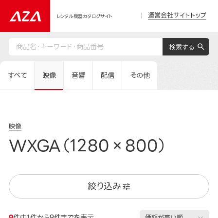
運営会社サイトトップ
レンタル機器カタログサイト
すべて
映像
音響
配信
その他
映像
WXGA（1280×800）
絞り込み
9
件中1件から9件までを表示