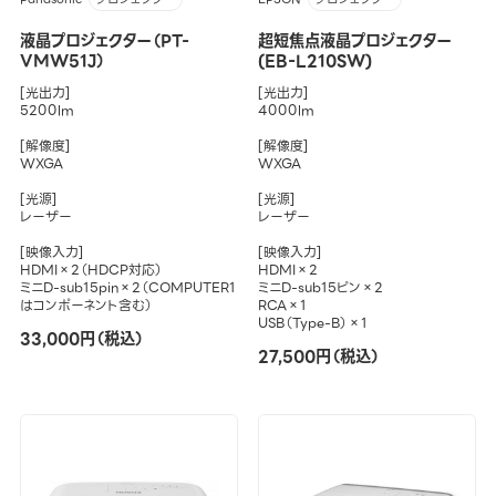
液晶プロジェクター（PT-
超短焦点液晶プロジェクター
VMW51J）
(EB-L210SW)
[光出力]
[光出力]
5200lm
4000lm
[解像度]
[解像度]
WXGA
WXGA
[光源]
[光源]
レーザー
レーザー
[映像入力]
[映像入力]
HDMI×2（HDCP対応）
HDMI×2
ミニD-sub15pin×2（COMPUTER1
ミニD-sub15ピン×2
はコンポーネント含む）
RCA×1
USB（Type-B）×1
33,000円（税込）
27,500円（税込）