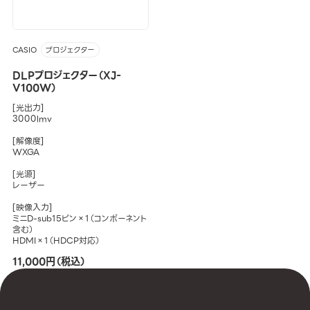
CASIO
プロジェクター
DLPプロジェクター（XJ-
V100W）
[光出力]
3000lmv
[解像度]
WXGA
[光源]
レーザー
[映像入力]
ミニD-sub15ピン×1（コンポーネント
含む）
HDMI×1（HDCP対応）
11,000円（税込）