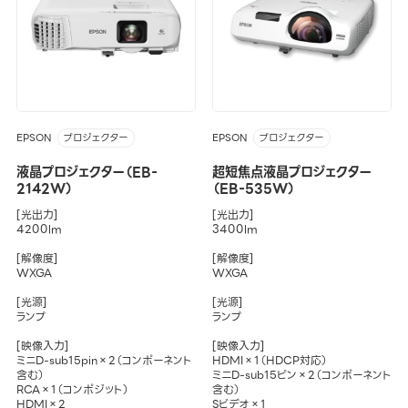
EPSON
EPSON
プロジェクター
プロジェクター
液晶プロジェクター（EB-
超短焦点液晶プロジェクター
2142W）
（EB-535W）
[光出力]
[光出力]
4200lm
3400lm
[解像度]
[解像度]
WXGA
WXGA
[光源]
[光源]
ランプ
ランプ
[映像入力]
[映像入力]
ミニD-sub15pin×2（コンポーネント
HDMI×1（HDCP対応）
含む）
ミニD-sub15ピン×2（コンポーネント
RCA×1（コンポジット）
含む）
HDMI×2
Sビデオ×1