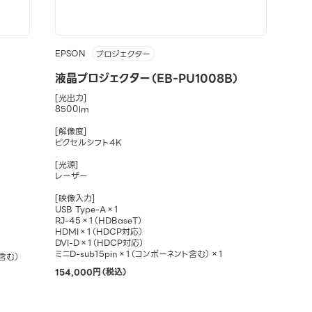
EPSON
プロジェクター
液晶プロジェクター（EB-PU1008B）
[光出力]
8500lm
[解像度]
ピクセルシフト4K
[光源]
レーザー
[映像入力]
USB Type-A×1
RJ-45×1（HDBaseT）
HDMI×1（HDCP対応）
DVI-D×1（HDCP対応）
ミニD-sub15pin×1（コンポーネント含む）×1
含む）
154,000円（税込）