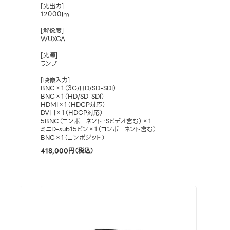
[光出力]
12000lm
[解像度]
WUXGA
[光源]
ランプ
[映像入力]
BNC×1（3G/HD/SD-SDI）
BNC×1（HD/SD-SDI）
HDMI×1（HDCP対応）
DVI-I×1（HDCP対応）
5BNC（コンポーネント・Sビデオ含む）×1
ミニD-sub15ピン×1（コンポーネント含む）
BNC×1（コンポジット）
418,000円（税込）