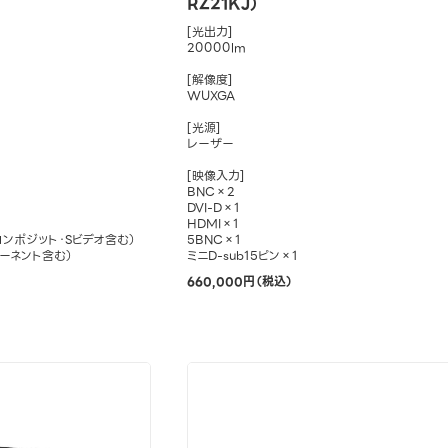
RZ21KJ）
[光出力]
20000lm
[解像度]
WUXGA
[光源]
レーザー
[映像入力]
BNC×2
DVI-D×1
HDMI×1
コンポジット・Sビデオ含む）
5BNC×1
ポーネント含む）
ミニD-sub15ピン×1
660,000円（税込）