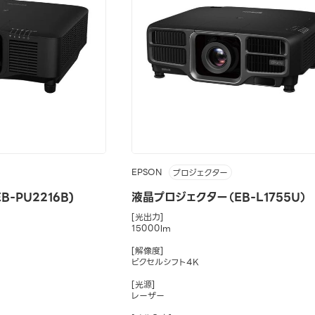
EPSON
プロジェクター
-PU2216B)
液晶プロジェクター（EB-L1755U）
[光出力]
15000lm
[解像度]
ピクセルシフト4K
[光源]
レーザー