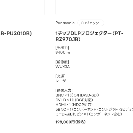
Panasonic
プロジェクター
-PU2010B)
1チップDLPプロジェクター（PT-
RZ970JB）
[光出力]
9400lm
[解像度]
WUXGA
[光源]
レーザー
[映像入力]
BNC×1（3G/HD/SD-SDI）
DVI-D×1（HDCP対応）
HDMI×1（HDCP対応）
5BNC×1（コンポーネント・コンポジット・Sビデオ
ミニD-sub15ピン×1（コンポーネント含む）
198,000円（税込）