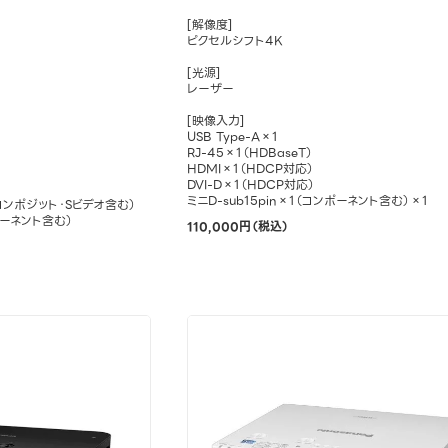
[解像度]
ピクセルシフト4K
[光源]
レーザー
[映像入力]
USB Type-A×1
RJ-45×1（HDBaseT）
HDMI×1（HDCP対応）
DVI-D×1（HDCP対応）
ミニD-sub15pin×1（コンポーネント含む）×1
コンポジット・Sビデオ含む）
ポーネント含む）
110,000円（税込）