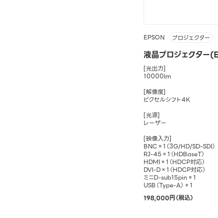
EPSON
プロジェクター
液晶プロジェクター(EB
[光出力]
10000lm
[解像度]
ピクセルシフト4K
[光源]
レーザー
[映像入力]
BNC×1（3G/HD/SD-SDI）
RJ-45×1（HDBaseT）
HDMI×1（HDCP対応）
DVI-D×1（HDCP対応）
ミニD-sub15pin×1
USB（Type-A）×1
198,000円（税込）