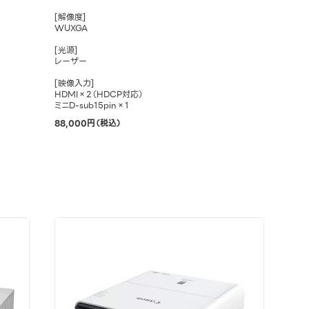
[解像度]
WUXGA
[光源]
レーザー
[映像入力]
HDMI×2（HDCP対応）
ミニD-sub15pin×1
88,000円（税込）