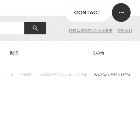
CONTACT
映像音響機材レンタル事業
技術資料
配信
その他
ホーム
事業紹介
映像音響テクニカル・レンタル事業
WUXGA（1920×1200）