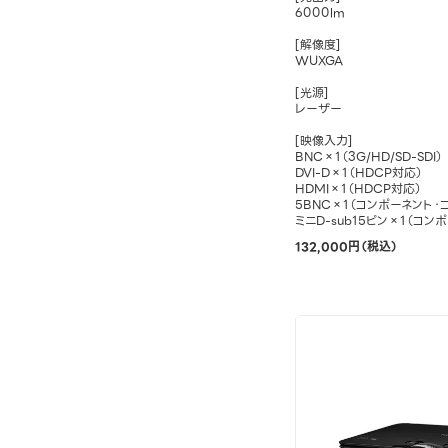
6000lm
[解像度]
WUXGA
[光源]
レーザー
[映像入力]
BNC×1（3G/HD/SD-SDI）
DVI-D×1（HDCP対応）
HDMI×1（HDCP対応）
5BNC×1（コンポーネント・
ミニD-sub15ピン×1（コン
132,000円（税込）