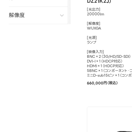
DZ21K2J）
[光出力]
解像度
20000lm
[解像度]
WUXGA
[光源]
ランプ
[映像入力]
BNC×2（3G/HD/SD-SDI）
DVI-I×1（HDCP対応）
HDMI×1（HDCP対応）
5BNC×1（コンポーネント・
ミニD-sub15ピン×1（コン
660,000円（税込）