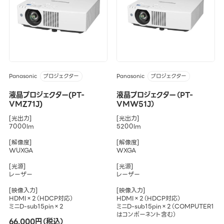
Panasonic
Panasonic
プロジェクター
プロジェクター
液晶プロジェクター(PT-
液晶プロジェクター（PT-
VMZ71J)
VMW51J）
[光出力]
[光出力]
7000lm
5200lm
[解像度]
[解像度]
WUXGA
WXGA
[光源]
[光源]
レーザー
レーザー
[映像入力]
[映像入力]
HDMI×2（HDCP対応）
HDMI×2（HDCP対応）
ミニD-sub15pin×2
ミニD-sub15pin×2（COMPUTER1
はコンポーネント含む）
66,000円（税込）