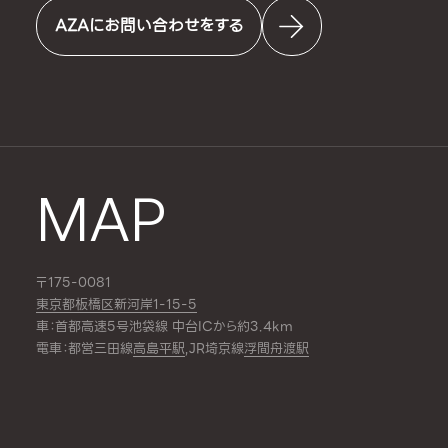
AZAにお問い合わせをする
MAP
〒175-0081
東京都板橋区新河岸1-15-5
車：首都高速5号池袋線 中台ICから約3.4km
電車：都営三田線
高島平駅
,JR埼京線
浮間舟渡駅