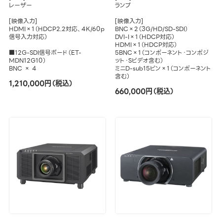
レーザー
ランプ
[映像入力]
[映像入力]
HDMI×1（HDCP2.2対応、4K/60p
BNC×2（3G/HD/SD-SDI）
信号入力対応）
DVI-I×1（HDCP対応）
HDMI×1（HDCP対応）
■12G-SDI信号ボード（ET-
5BNC×1（コンポーネント・コンポジ
MDN12G10）
ット・Sビデオ含む）
BNC × 4
ミニD-sub15ピン×1（コンポーネント
含む）
1,210,000円（税込）
660,000円（税込）