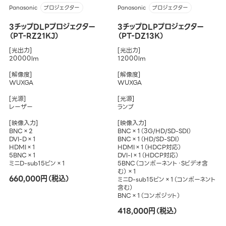
Panasonic
Panasonic
プロジェクター
プロジェクター
3チップDLPプロジェクター
3チップDLPプロジェクター
（PT-RZ21KJ）
（PT-DZ13K）
[光出力]
[光出力]
20000lm
12000lm
[解像度]
[解像度]
WUXGA
WUXGA
[光源]
[光源]
レーザー
ランプ
[映像入力]
[映像入力]
BNC×2
BNC×1（3G/HD/SD-SDI）
DVI-D×1
BNC×1（HD/SD-SDI）
HDMI×1
HDMI×1（HDCP対応）
5BNC×1
DVI-I×1（HDCP対応）
ミニD-sub15ピン×1
5BNC（コンポーネント・Sビデオ含
む）×1
660,000円（税込）
ミニD-sub15ピン×1（コンポーネント
含む）
BNC×1（コンポジット）
418,000円（税込）