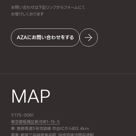
お問い合わせは下記リンクからフォームにて
お受けしております
AZAにお問い合わせをする
MAP
〒175-0081
東京都板橋区新河岸1-15-5
車：首都高速5号池袋線 中台ICから約3.4km
電車：都営三田線
高島平駅
,JR埼京線
浮間舟渡駅