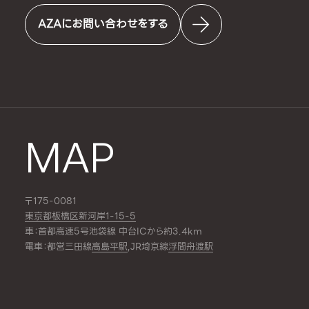
AZAにお問い合わせをする
MAP
〒175-0081
東京都板橋区新河岸1-15-5
車：首都高速5号池袋線 中台ICから約3.4km
電車：都営三田線
高島平駅
,JR埼京線
浮間舟渡駅