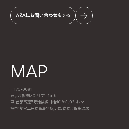
AZAにお問い合わせをする
MAP
〒175-0081
東京都板橋区新河岸1-15-5
車：首都高速5号池袋線 中台ICから約3.4km
電車：都営三田線
高島平駅
,JR埼京線
浮間舟渡駅