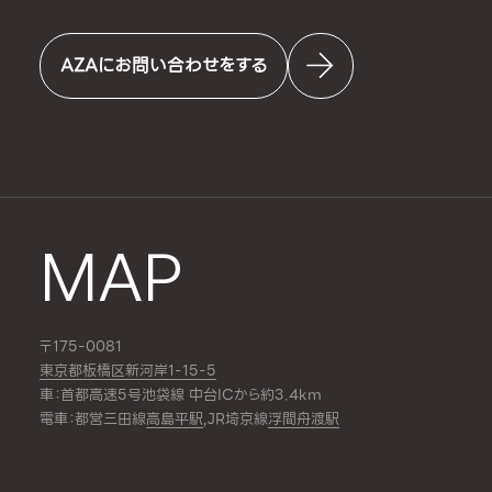
AZAにお問い合わせをする
MAP
〒175-0081
東京都板橋区新河岸1-15-5
車：首都高速5号池袋線 中台ICから約3.4km
電車：都営三田線
高島平駅
,JR埼京線
浮間舟渡駅