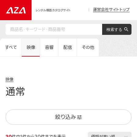
運営会社サイトトップ
レンタル機器カタログサイト
すべて
映像
音響
配信
その他
映像
通常
絞り込み
30
件中1件から30件までを表示