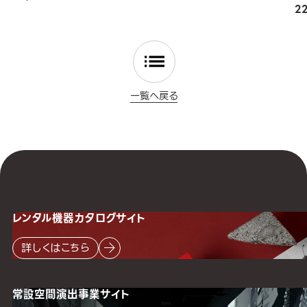
2
一覧へ戻る
レンタル機器
カタログサイト
詳しくはこちら
常設空間
演出事業サイト