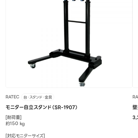
RATEC
R
台・スタンド・金具
モニター自立スタンド（SR-1907）
壁
[耐荷重]
3
約150 kg
[対応モニターサイズ]