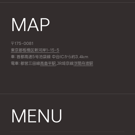
MAP
〒175-0081
東京都板橋区新河岸1-15-5
車：首都高速5号池袋線 中台ICから約3.4km
電車：都営三田線
高島平駅
,JR埼京線
浮間舟渡駅
MENU