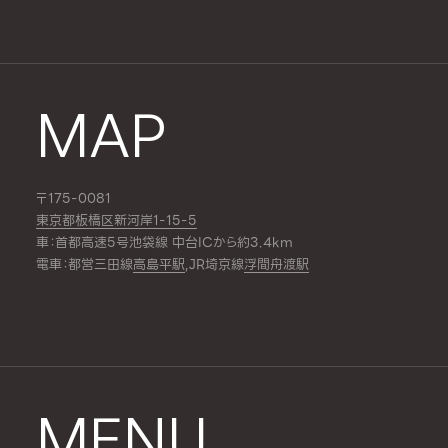
MAP
〒175-0081
東京都板橋区新河岸1-15-5
車：首都高速5号池袋線 中台ICから約3.4km
電車：都営三田線
高島平駅
,JR埼京線
浮間舟渡駅
MENU