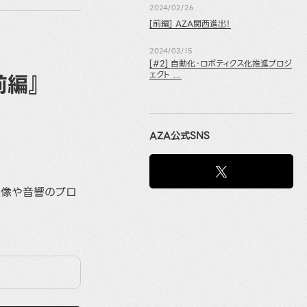
2024/02/26
[前編] AZA関西進出！
2024/03/15
[#2] 自動化・ロボティクス化推進プロジ
前編』
ェクト ...
AZA公式SNS
映像や音響のプロ