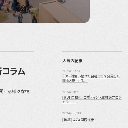
人気の記事
術コラム
2024/01/23
30年間使い続けた会社ロゴを変更した
理由と新ロゴに...
に関する様々な情
2024/10/21
[#3] 自動化・ロボティクス化推進プロジ
ェクト ...
2024/05/08
[後編] AZA関西進出！