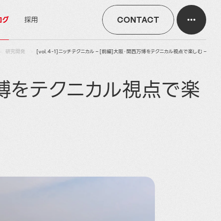
ログ
採用
CONTACT
研究開発
[vol.４-1]ニッチテクニカル – [前編]大阪・関西万博をテクニカル視点で楽しむ –
関西万博をテクニカル視点で楽