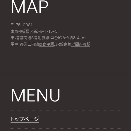
MAP
〒175-0081
東京都板橋区新河岸1-15-5
車：首都高速5号池袋線 中台ICから約3.4km
電車：都営三田線
高島平駅
,JR埼京線
浮間舟渡駅
MENU
トップページ