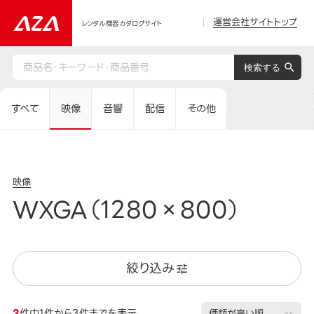
運営会社サイトトップ
レンタル機器カタログサイト
すべて
映像
音響
配信
その他
映像
WXGA（1280×800）
絞り込み
3
件中1件から3件までを表示