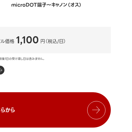
microDOT端子～キャノン（オス）
1,100
タル価格
円（税込/日）
前後1日の受け渡し日は含みません。
らから