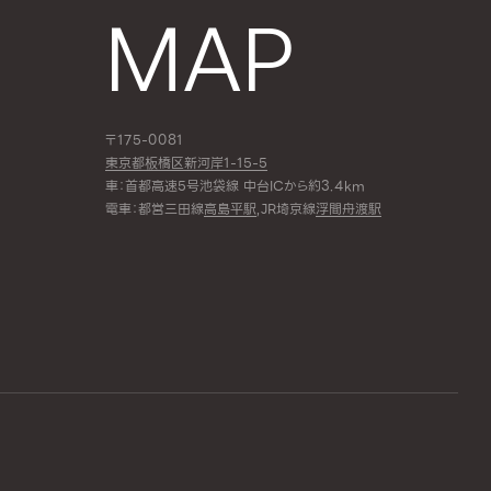
MAP
〒175-0081
東京都板橋区新河岸1-15-5
車：首都高速5号池袋線 中台ICから約3.4km
電車：都営三田線
高島平駅
,JR埼京線
浮間舟渡駅